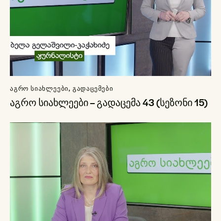
ᲐᲒᲠᲝ ᲡᲘᲐᲮᲚᲔᲔᲑᲘ
,
ᲒᲐᲓᲐᲪᲔᲛᲔᲑᲘ
აგრო სიახლეები – გადაცემა 43 (სეზონი 15)