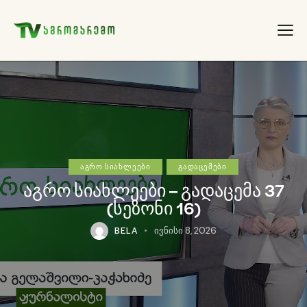
ᲐᲒᲠᲝ ᲡᲘᲐᲮᲚᲔᲔᲑᲘ
ᲒᲐᲓᲐᲪᲔᲛᲔᲑᲘ
აგრო სიახლეები – გადაცემა 37
(სეზონი 16)
BELA
ივნისი 8, 2026