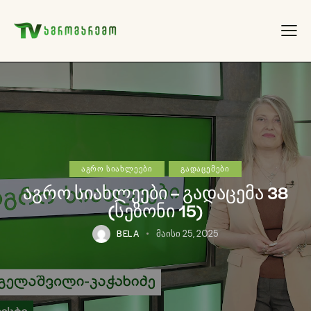
ᲐᲒᲠᲝ ᲡᲘᲐᲮᲚᲔᲔᲑᲘ
ᲒᲐᲓᲐᲪᲔᲛᲔᲑᲘ
აგრო სიახლეები – გადაცემა 38
(სეზონი 15)
BELA
მაისი 25, 2025