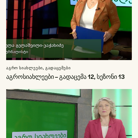
ᲐᲒᲠᲝ ᲡᲘᲐᲮᲚᲔᲔᲑᲘ
,
ᲒᲐᲓᲐᲪᲔᲛᲔᲑᲘ
აგროსიახლეები – გადაცემა 12, სეზონი 13