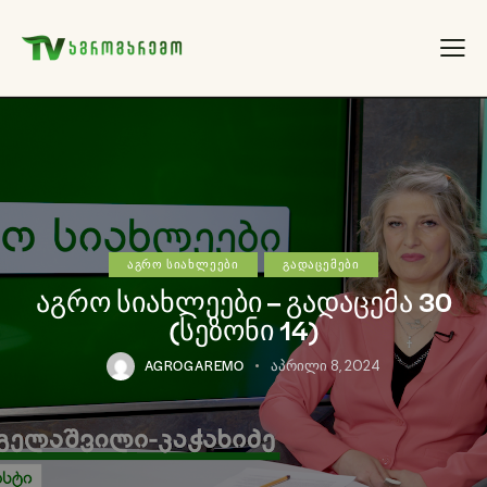
ᲐᲒᲠᲝ ᲡᲘᲐᲮᲚᲔᲔᲑᲘ
ᲒᲐᲓᲐᲪᲔᲛᲔᲑᲘ
აგრო სიახლეები – გადაცემა 30
(სეზონი 14)
AGROGAREMO
აპრილი 8, 2024