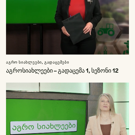
ᲐᲒᲠᲝ ᲡᲘᲐᲮᲚᲔᲔᲑᲘ
,
ᲒᲐᲓᲐᲪᲔᲛᲔᲑᲘ
აგროსიახლეები – გადაცემა 1, სეზონი 12