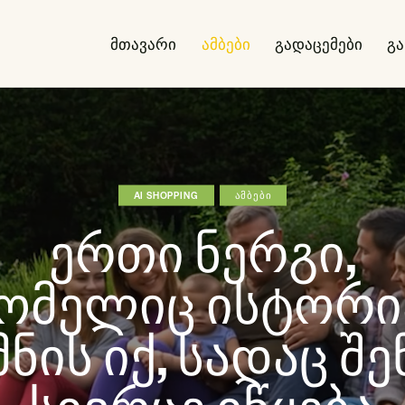
მთავარი
ამბები
გადაცემები
გ
AI SHOPPING
ᲐᲛᲑᲔᲑᲘ
ერთი ნერგი,
ომელიც ისტორი
მნის იქ, სადაც შე