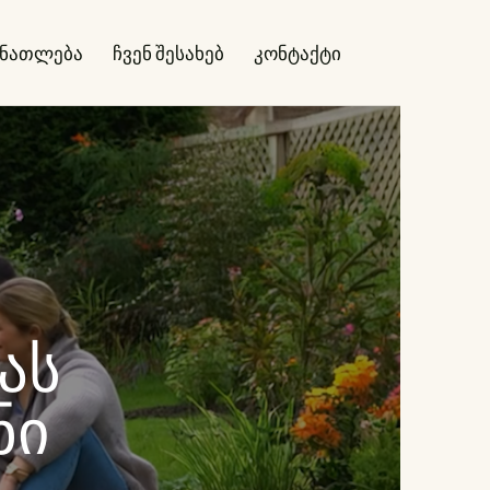
ანათლება
ჩვენ შესახებ
კონტაქტი
ას
ნი