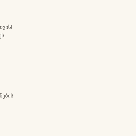
თ
თვის!
ს.
ნების
ა