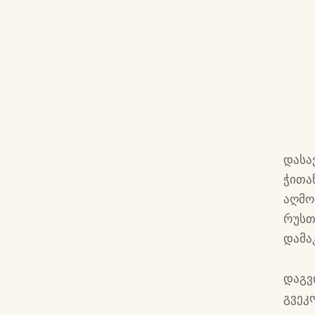
დასა
ჭითა
აღმო
რუსთ
დამა
დაგვ
გვეკ