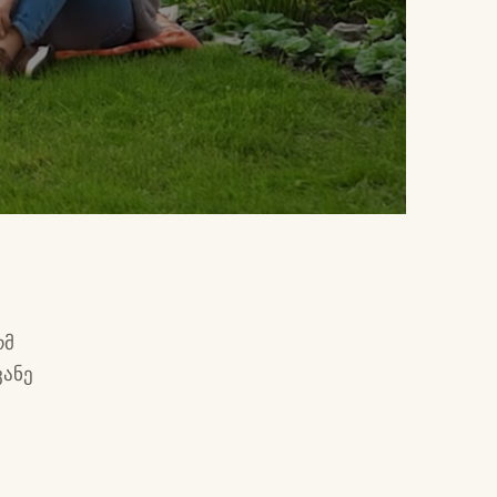
ომ
ვანე