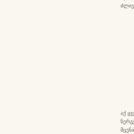
ძლიე
აქ ყ
ნერგ
მცენ