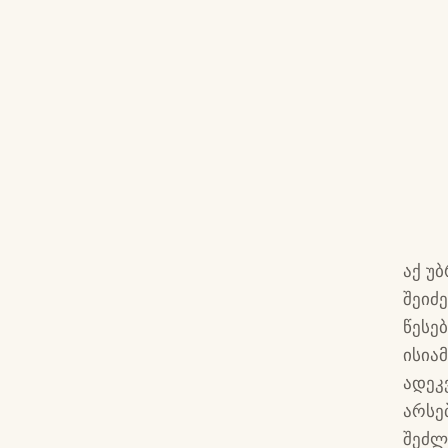
აქ უ
შეიძ
წესე
ისია
ადეკ
არსე
შეძლ