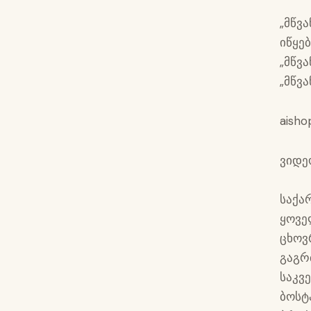
„მწვ
იწყებ
„მწვ
„მწვ
aisho
ვიდე
საქა
ყოვე
ცხოვ
გაგრ
საკვე
ბოსტ