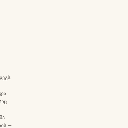
დეგს.
 და
სიც
მა
რის —