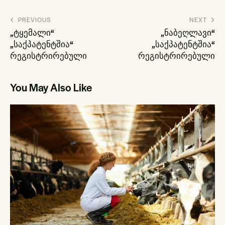
პოსტის
PREVIOUS
NEXT
ნავიგაცია
„ტყემალი“
„ნაბეღლავი“
„საქპატენტშია“
„საქპატენტშია“
რეგისტრირებული
რეგისტრირებული
You May Also Like