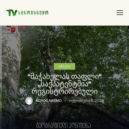
ᲐᲛᲑᲔᲑᲘ
“მაჭახელას თაფლი“
„საქპატენტშია“
რეგისტრირებული
AGROGAREMO
ოქტომბერი 5, 2023