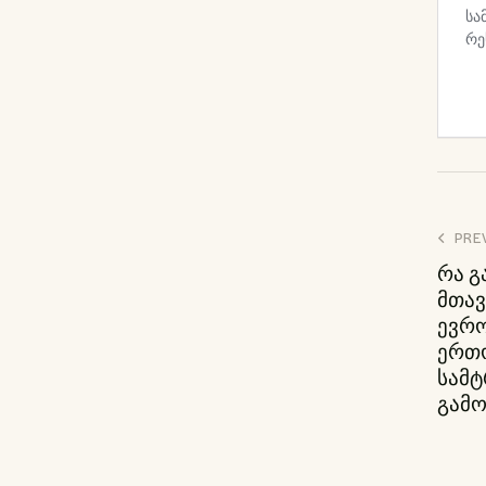
პ
PRE
რა 
ნ
მთა
ევრ
ერთ
სამტ
გამ