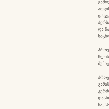
გამო
ათვი
დაგე
პერს
და წ
საცხ
პროე
წლის
მუნი
პროე
გამი
კერძ
დაახ
საქა