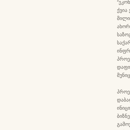
“ეკო
ქვია
მილი
ახორ
საზო
საქა
ინფრ
პროე
დაფი
მუნი
პროე
დაბა
ინიც
ბიზნ
გამო