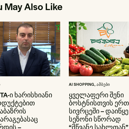
u May Also Like
Ი
AI SHOPPING
,
ᲐᲛᲑᲔᲑᲘ
TA-ი ხარისხიანი
ყველაფერი შენი
ოდუქტებით
ბოსტნისთვის ერთ
აბაზრის
სივრცეში – დაიწყე
არაგებასაც
სეზონი სწორად
რდის –
“მწვანე სახლთან”