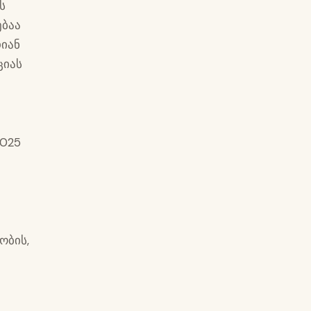
ს
ებაა
იან
ციას
2025
ობის,