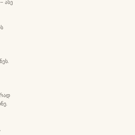
– ასე
ი
ის
ნეს.
ბრად
ნე.
,