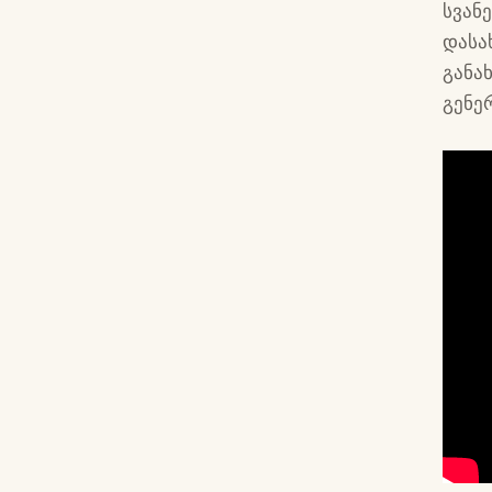
სვან
დასა
განა
გენე