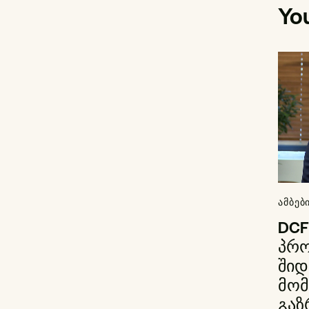
Yo
ᲐᲛᲑᲔᲑ
DCF
პრ
შიდ
მომ
გაზ