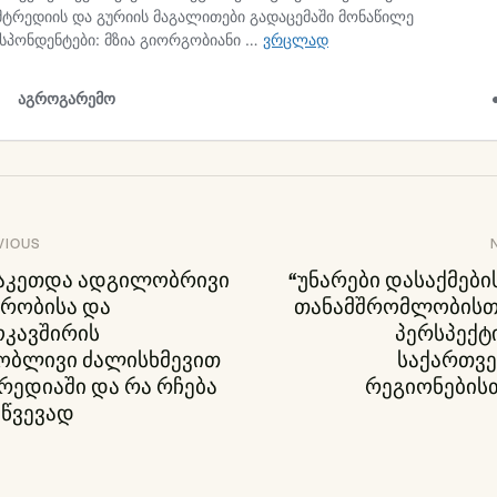
ოსტის
VIOUS
გაკეთდა ადგილობრივი
“უნარები დასაქმები
ავიგაცია
ვრობისა და
თანამშრომლობისთვ
ოკავშირის
პერსპექტ
ობლივი ძალისხმევით
საქართვ
რედიაში და რა რჩება
რეგიონების
ოწვევად