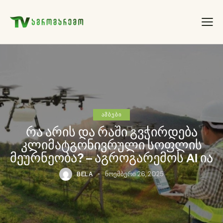
ᲐᲛᲑᲔᲑᲘ
რა არის და რაში გვჭირდება
კლიმატგონივრული სოფლის
მეურნეობა? – აგროგარემოს AI ია
BELA
ნოემბერი 26, 2025