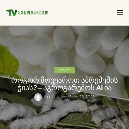
ᲐᲛᲑᲔᲑᲘ
როგორ მოვუაროთ აბრეშუმის
ჭიას? – აგროგარემოს AI ია
BELA
ნოემბერი 26, 2025