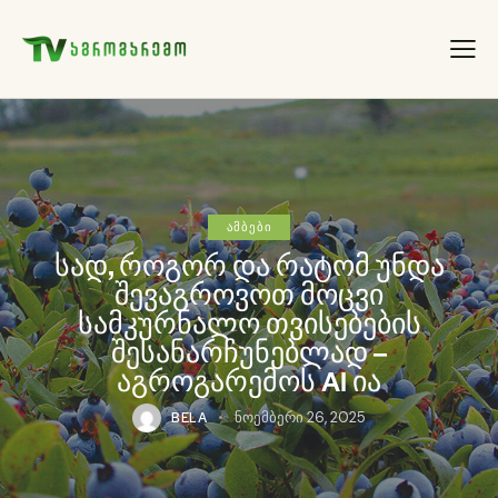
ᲐᲛᲑᲔᲑᲘ
სად, როგორ და რატომ უნდა
შევაგროვოთ მოცვი
სამკურნალო თვისებების
შესანარჩუნებლად –
აგროგარემოს AI ია
BELA
ნოემბერი 26, 2025