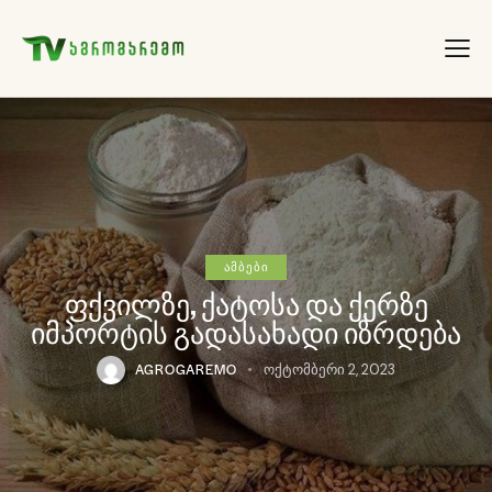
ᲐᲛᲑᲔᲑᲘ
ფქვილზე, ქატოსა და ქერზე
იმპორტის გადასახადი იზრდება
AGROGAREMO
ოქტომბერი 2, 2023