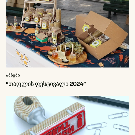
ᲐᲛᲑᲔᲑᲘ
“თაფლის ფესტივალი 2024”