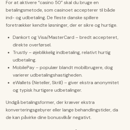
For at aktivere “casino 50” skal du bruge en
betalingsmetode, som casinoet accepterer til både
ind- og udbetaling. De fleste danske spillere
foretrækker kendte løsninger, der er sikre og hurtige.
Dankort og Visa/MasterCard – bredt accepteret,
direkte overførsel.
Trustly – øjeblikkelig indbetaling, relativt hurtig
udbetaling.
MobilePay – populær blandt mobilbrugere, dog
varierer udbetalingshastigheden.
eWallets (Neteller, Skrill) – giver ekstra anonymitet
og typisk hurtigere udbetalinger.
Undgå betalingsformer, der kræver ekstra
konverteringsgebyrer eller lange behandlingstider, da
de kan påvirke dine bonusvilkår negativt.