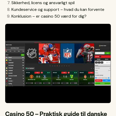
Sikkerhed, licens og ansvarligt spil
Kundeservice og support – hvad du kan forvente
Konklusion – er casino 50 værd for dig?
Casino 50 – Praktisk guide til danske