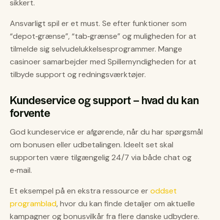
sikkert.
Ansvarligt spil er et must. Se efter funktioner som
“depot‑grænse”, “tab‑grænse” og muligheden for at
tilmelde sig selvudelukkelsesprogrammer. Mange
casinoer samarbejder med Spillemyndigheden for at
tilbyde support og redningsværktøjer.
Kundeservice og support – hvad du kan
forvente
God kundeservice er afgørende, når du har spørgsmål
om bonusen eller udbetalingen. Ideelt set skal
supporten være tilgængelig 24/7 via både chat og
e‑mail.
Et eksempel på en ekstra ressource er
oddset
programblad
, hvor du kan finde detaljer om aktuelle
kampagner og bonusvilkår fra flere danske udbydere.