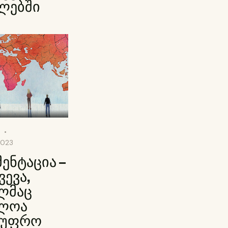
ლებში
2023
ენტაცია –
ვევა,
ლმაც
ძლოა
 უფრო