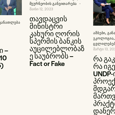
ᲛᲔᲣᲠᲜᲔᲝᲑᲘᲡ ᲒᲐᲜᲕᲘᲗᲐᲠᲔᲑᲐ
მაისი 12, 2023
თავდაცვის
ᲒᲐᲜᲐᲗᲚᲔᲑᲐ
მინისტრი
კახური ღორის
ᲐᲛᲑᲔᲑᲘ
,
ᲒᲐᲜ
ᲔᲙᲝᲚᲝᲒᲘᲐ
სპერმის ბანკის
ᲪᲕᲚᲘᲚᲔᲑᲔ
აუცილებლობაზ
ი –
მარტი 13, 20
ე საუბრობს –
10
რა გა
Fact or Fake
5)
რა იგ
UNDP-
პროექ
მდგა
მართვ
პრაქტ
დანერ