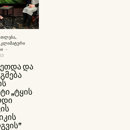
ᲐᲗᲚᲔᲑᲐ
,
,
ᲙᲚᲘᲛᲐᲢᲣᲠᲘ
ᲑᲘ
23
კეთდა და
ეგმება
ის
ტი „ტყის
რდი
ის
იკის
გვის”