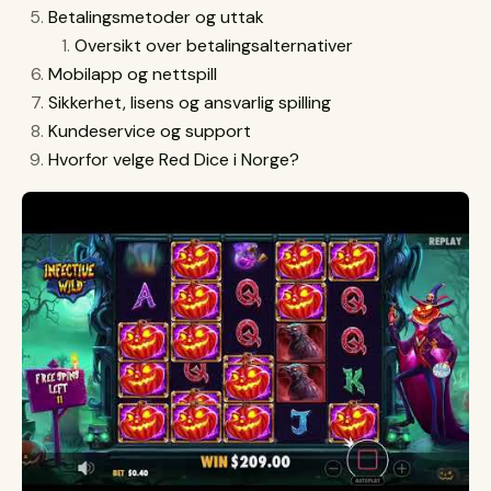
Betalingsmetoder og uttak
Oversikt over betalingsalternativer
Mobilapp og nettspill
Sikkerhet, lisens og ansvarlig spilling
Kundeservice og support
Hvorfor velge Red Dice i Norge?