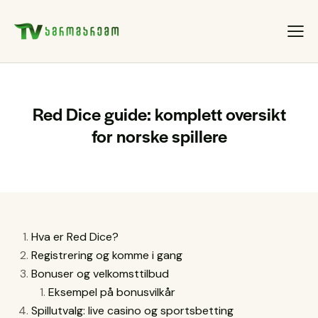
Red Dice guide: komplett oversikt
for norske spillere
Hva er Red Dice?
Registrering og komme i gang
Bonuser og velkomsttilbud
Eksempel på bonusvilkår
Spillutvalg: live casino og sportsbetting