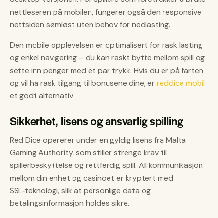
nettleseren på mobilen, fungerer også den responsive
nettsiden sømløst uten behov for nedlasting.
Den mobile opplevelsen er optimalisert for rask lasting
og enkel navigering – du kan raskt bytte mellom spill og
sette inn penger med et par trykk. Hvis du er på farten
og vil ha rask tilgang til bonusene dine, er
reddice mobil
et godt alternativ.
Sikkerhet, lisens og ansvarlig spilling
Red Dice opererer under en gyldig lisens fra Malta
Gaming Authority, som stiller strenge krav til
spillerbeskyttelse og rettferdig spill. All kommunikasjon
mellom din enhet og casinoet er kryptert med
SSL‑teknologi, slik at personlige data og
betalingsinformasjon holdes sikre.