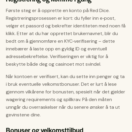
Første steg er å opprette en konto på Red Dice.
Registreringsprosessen er kort: du fyller inn e‑post,
velger et passord og bekrefter identiteten med noen få
klikk. Etter at du har opprettet brukernavnet, blir du
bedt om å gjennomføre en KYC‑verifisering – dette
innebærer å laste opp en gyldig ID og eventuell
adressebekreftelse. Verifiseringen er viktig for å
beskytte både deg og casinoet mot svindel.
Når kontoen er verifisert, kan du sette inn penger og ta
i bruk eventuelle velkomstbonuser. Det er lurt å lese
gjennom vilkårene for bonusten, spesielt når det gjelder
wagering requirements og spillkrav. På den måten
unngår du overraskelser når du senere ønsker å ta ut
gevinstene dine.
Bonuser og velkomsttilbud