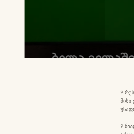
? რუ
მისი
უსაფ
? ნი