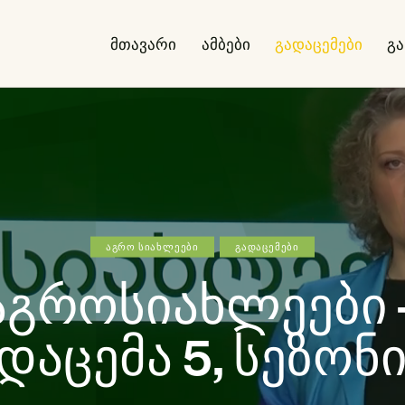
მთავარი
ამბები
გადაცემები
გ
ᲐᲒᲠᲝ ᲡᲘᲐᲮᲚᲔᲔᲑᲘ
ᲒᲐᲓᲐᲪᲔᲛᲔᲑᲘ
აგროსიახლეები 
დაცემა 5, სეზონი