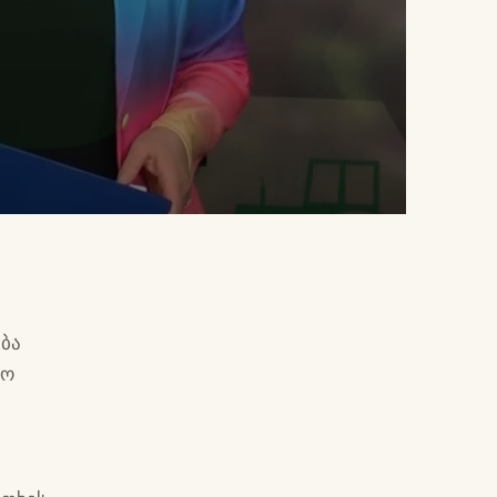
ება
თო
ი