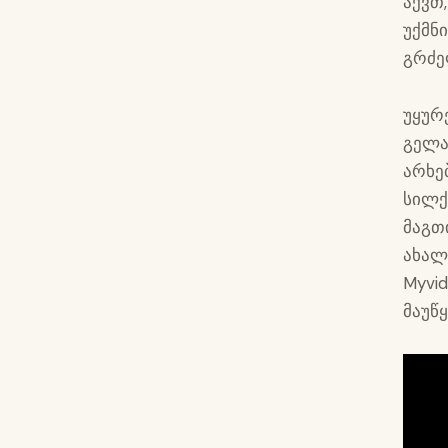
აქვთ
უქმნ
გრძე
უყურ
გელა
არხე
სილქ
მაგთ
ახალ
Myvi
მაუწ