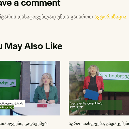
ave a comment
ნტარის დასატოვებლად უნდა გაიაროთ
ავტორიზაცია
.
u May Also Like
ᲡᲘᲐᲮᲚᲔᲔᲑᲘ
,
ᲒᲐᲓᲐᲪᲔᲛᲔᲑᲘ
ᲐᲒᲠᲝ ᲡᲘᲐᲮᲚᲔᲔᲑᲘ
,
ᲒᲐᲓᲐᲪᲔᲛᲔᲑ