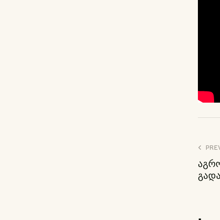
პ
PRE
აგრო
ნ
გადა