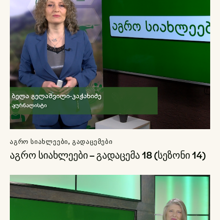
ᲐᲒᲠᲝ ᲡᲘᲐᲮᲚᲔᲔᲑᲘ
,
ᲒᲐᲓᲐᲪᲔᲛᲔᲑᲘ
აგრო სიახლეები – გადაცემა 18 (სეზონი 14)