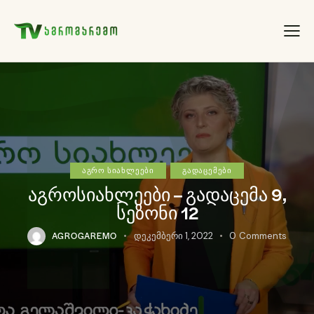
ᲐᲒᲠᲝ ᲡᲘᲐᲮᲚᲔᲔᲑᲘ
ᲒᲐᲓᲐᲪᲔᲛᲔᲑᲘ
აგროსიახლეები – გადაცემა 9,
სეზონი 12
AGROGAREMO
დეკემბერი 1, 2022
0
Comments