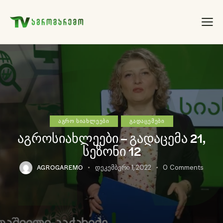
ᲐᲒᲠᲝ ᲡᲘᲐᲮᲚᲔᲔᲑᲘ
ᲒᲐᲓᲐᲪᲔᲛᲔᲑᲘ
აგროსიახლეები – გადაცემა 21,
სეზონი 12
AGROGAREMO
დეკემბერი 1, 2022
0
Comments