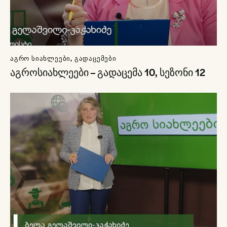
ᲐᲒᲠᲝ ᲡᲘᲐᲮᲚᲔᲔᲑᲘ
,
ᲒᲐᲓᲐᲪᲔᲛᲔᲑᲘ
აგროსიახლეები – გადაცემა 10, სეზონი 12