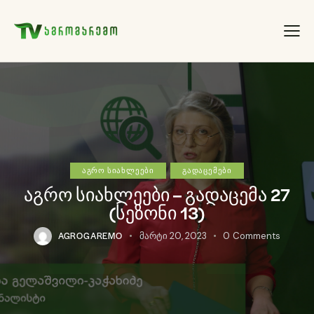
ᲐᲒᲠᲝ ᲡᲘᲐᲮᲚᲔᲔᲑᲘ
ᲒᲐᲓᲐᲪᲔᲛᲔᲑᲘ
აგრო სიახლეები – გადაცემა 27
(სეზონი 13)
AGROGAREMO
მარტი 20, 2023
0
Comments