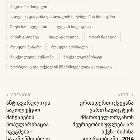
ბადრი რამიშვილი
გარემოს დაცვისა და სოფლის მეურნეობის მინისტრი
ზაურ ჩანქსელიანი
ლევან სილაგავა
მიწის გადაწვა
ნიადაგმოცდნე
ოთარ შამუგია
რუსული ბაზარი
რუსული ხორბალი
წისქვილების მუშაობა
წისქვილკომბინატი
ხორბლისა და ფქვილის მწარმოებელთა ასოციაცია
პოსტის
PREVIOUS
NEXT
ნავიგაცია
ანტიკვარული და
ერთადერთი ქვეყანა
საკოლექციო
ვართ სადაც ტყის
მანქანების
მმართველ ორგანოს
პოპულარიზაცია
მეურნეობის უფლება არ
იგეგმება –
აქვს – ბიძინა
საკანონმდებლო
გიორგობიანი – 2014