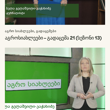
ᲐᲒᲠᲝ ᲡᲘᲐᲮᲚᲔᲔᲑᲘ
,
ᲒᲐᲓᲐᲪᲔᲛᲔᲑᲘ
აგროსიახლეები – გადაცემა 21 (სეზონი 13)