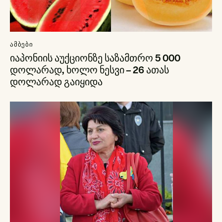
ᲐᲛᲑᲔᲑᲘ
იაპონიის აუქციონზე საზამთრო 5 000
დოლარად, ხოლო ნესვი – 26 ათას
დოლარად გაიყიდა