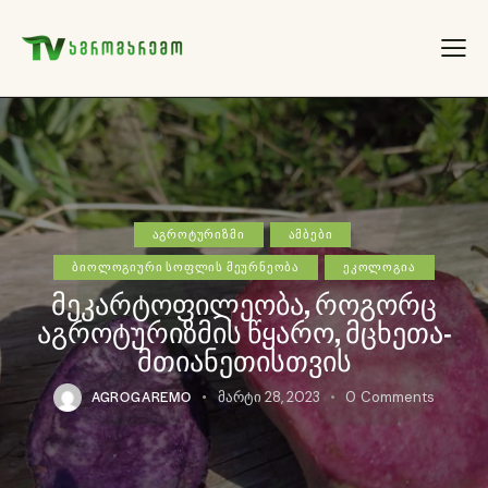
ᲐᲒᲠᲝᲢᲣᲠᲘᲖᲛᲘ
ᲐᲛᲑᲔᲑᲘ
ᲑᲘᲝᲚᲝᲒᲘᲣᲠᲘ ᲡᲝᲤᲚᲘᲡ ᲛᲔᲣᲠᲜᲔᲝᲑᲐ
ᲔᲙᲝᲚᲝᲒᲘᲐ
მეკარტოფილეობა, როგორც
აგროტურიზმის წყარო, მცხეთა-
მთიანეთისთვის
AGROGAREMO
მარტი 28, 2023
0
Comments