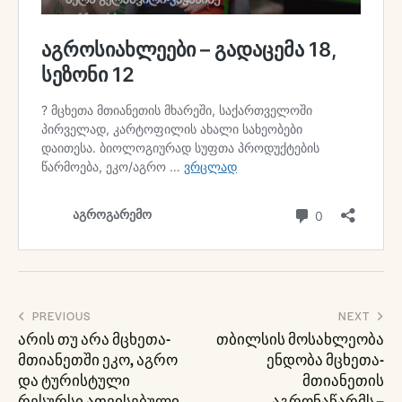
პოსტის
PREVIOUS
NEXT
ნავიგაცია
არის თუ არა მცხეთა-
თბილსის მოსახლეობა
მთიანეთში ეკო, აგრო
ენდობა მცხეთა-
და ტურისტული
მთიანეთის
რესურსი ათვისებული
აგრონაწარმს –