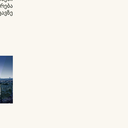
რება
ცავზე