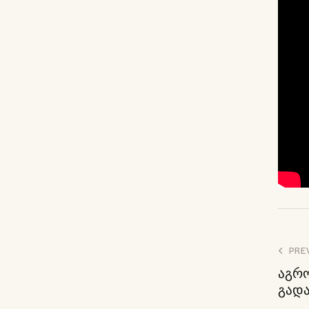
პ
PRE
აგრო
ნ
გადა