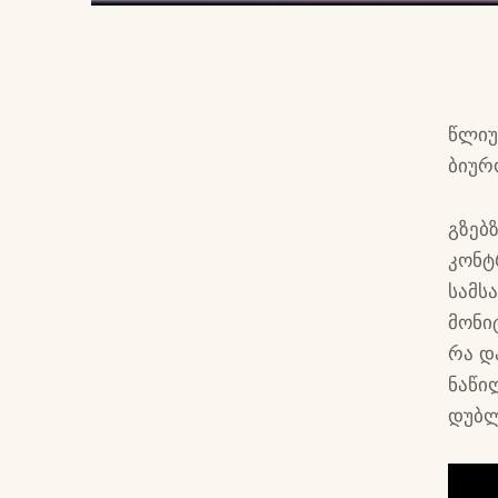
წლიუ
ბიურ
გზებ
კონტ
სამს
მონი
რა დ
ნაწი
დუბლ