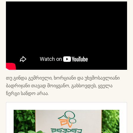
თუ გინდა გემრიელი, ხორციანი და უხვმოსავლიანი
ბადრიჯანი თავად მოიყვანო, გახსოვდეს, ყველა
ნერგი სანდო არაა.