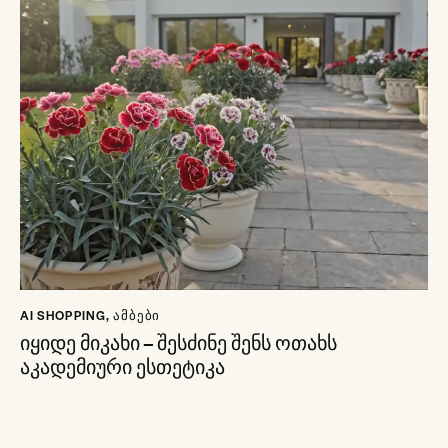
AI SHOPPING
,
ᲐᲛᲑᲔᲑᲘ
იყიდე მიკახი – შესძინე შენს ოთახს
აკადემიური ესთეტიკა